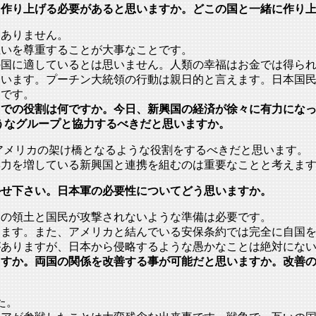
を作り上げる必要があると思いますか。どこの国と一緒に作り
はありません。
互いを尊重することが大事なことです。
の国に適しているとは思いません。
人類の幸福はお金では得ら
ています。
プーチン大統領の行動は親日的と言えます。
日本国
きです。
での役割は何ですか。今日、新興国の経済が徐々に有力になって
isationのようなグループと協力するべきだと思いますか。
アメリカの架け橋となるような役割をするべきだと思います。
響力を増している新興国と連携を組むのは重要なことと考えま
かせ下さい。日本軍の必要性についてどう思いますか。
国の領土と国民が攻撃されないような準備は必要です。
ります。また、
アメリカと結んでいる安保条約では完全に自国
がありますが、
日本から侵略するような愚かなことは絶対にな
ますか。両国の関係を改善する事が可能だと思いますか。改善
た。