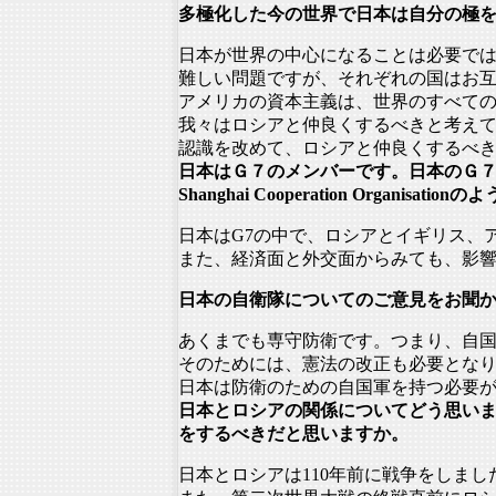
多極化した今の世界で日本は自分の極
日本が世界の中心になることは必要で
難しい問題ですが、
それぞれの国はお
アメリカの資本主義は、
世界のすべて
我々はロシアと仲良くするべきと考え
認識を改めて、
ロシアと仲良くするべ
日本はＧ７のメンバーです。日本のＧ７
Shanghai Cooperation Organ
日本はG7の中で、ロシアとイギリス、
また、経済面と外交面からみても、
影
日本の自衛隊についてのご意見をお聞
あくまでも専守防衛です。つまり、
自
そのためには、憲法の改正も必要とな
日本は防衛のための自国軍を持つ必要
日本とロシアの関係についてどう思い
をするべきだと思いますか。
日本とロシアは110年前に戦争をしまし