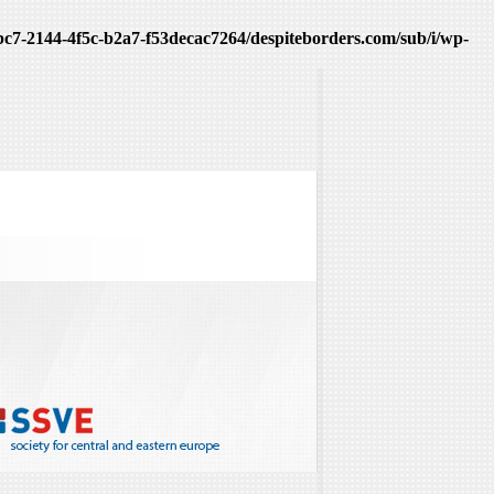
fbc7-2144-4f5c-b2a7-f53decac7264/despiteborders.com/sub/i/wp-