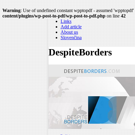
Warning
: Use of undefined constant wpptopdf - assumed 'wpptopdf' (
content/plugins/wp-post-to-pdf/wp-post-to-pdf.php
on line
42
Links
Add article
About us
Slovenčina
DespiteBorders