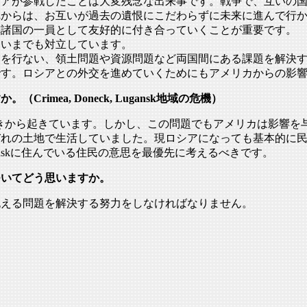
シアが参戦したことは大変残念な出
来事です。戦争で、互いの
れからは、
お互いが過去の遺恨にこだわらずに未来に進んで行
隣諸国の一員として友好的に付き合っていくことが重要です。
はいまでも対立しています。
交を行ない、
領土問題や資源問題など両国間にある課題を解決
です。
ロシアとの外交を進めていくためにもアメリカからの影
imea, Doneck, Lugansk地域の危機）
きから起きています。
しかし、この問題でもアメリカは影響を
ぞれの土地で生活していまし
た。現ロシアになっても基本的に
nd Luganskに住んでいる住民の意思を最優先に考えるべきです
。
ついてどう思いますか。
抱える問題を解決する努力を
しなければなりません。