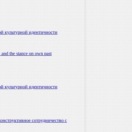
ой культурной идентичности
U and the stance on own past
ой культурной идентичности
конструктивное сотрудничество с