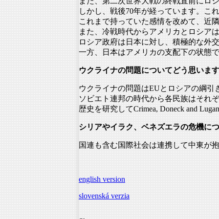
また、
第二次世界大戦の終戦直前にロ
しかし、戦後70年が経っています。こ
これまで持っていた感情を改めて、
近
また、冷戦時代からアメリカとロシア
ロシア政府は日本に対し、積極的な外
一方、日本はアメリカの支配下の状態
ウクライナの問題についてどう思いますか。（Cr
ウクライナの問題はEUとロシアの綱引
ソビエト連邦の時代から各民族はそれ
歴史を研究してCrimea, Doneck a
シリアやイラク、ベネズエラの危機に
国連も含む国際社会は連携して中東が
english version
slovenská verzia