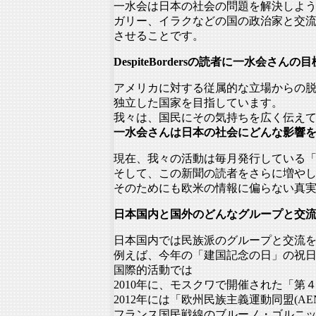
一水会は日本の社会の問題を解決しよ
ガリー、イラクなどの国の政治家と交
させることです。
DespiteBordersの読者に一水会さ
アメリカに対する従属的な立場からの
独立した国家を目指しています。
我々は、
国民にその気持ちを広く伝え
一水会さんは日本の社会にどんな影響
現在、我々の活動は毎月発行している
そして、
この新聞の読者をさらに増や
そのためにも欧米の情報に偏らない真
日本国内と国外のどんなグループと交
日本国内では民族派のグループと交流
例えば、今年の「建国記念の日」の祝日
国際的活動では
2010年に、モスクワで開催された「第
2012年には「欧州民族主義運動同盟(AE
フランス国民戦線のブルーノ・ゴルニ