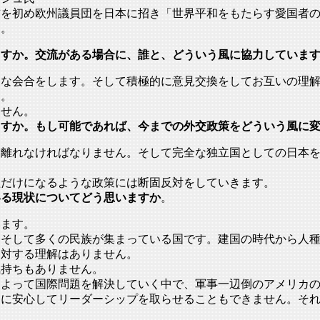
首を初め欧州議員団を日本に招き「
世界平和をもたらす愛国者
す。
ますか。交流がある場合に、誰と、どういう風に協力していま
々な会合をします。
そして積極的に意見交換をしてお互いの理
す。
ません。
ますか。もし可能であれば、今までの外交政策をどういう風に
く離れなければなりません。
そして完全な独立国としての日本
益だけになるような政策には断固反対をして
いきます。
いる現状についてどう思いますか
。
います。
。
そして多くの民族が集まっている国です。
建国の時代から人
に対する理解はありません。
気持ちもありません。
によって国際問題を解決していく中で、
軍事一辺倒のアメリカ
カに安心してリーダーシップを取らせることもできません。
そ