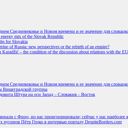
днем Средневековье и Новом времени и ее значение для словацк
e energy mix of the Slovak Republic
bs for Slovakia
trine of Russia: new perspectives or the rebirth of an empire?
an Karadžić – the condition of the discussion about relations with the E
днем Средневековье и Новом времени и ее значение для словацк
ы Вишеградской группы
овита Штура на оси Запад – Словакия – Восток
инали с Фицо, но нас проигнорировали; сейчас у нас наиболее 
х русинов Пётр Гецко в интервью порталу DespiteBorders.com