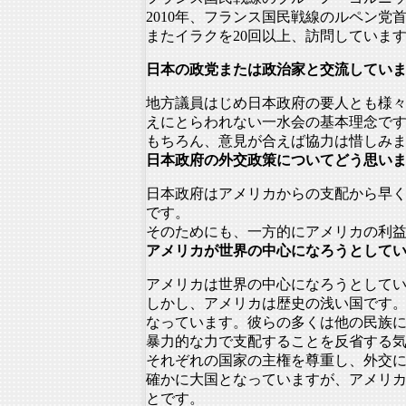
2010年、
フランス国民戦線のルペン党
またイラクを20回以上、訪問していま
日本の政党または政治家と交流してい
地方議員はじめ日本政府の要人とも様
えにとらわれない一水会の基本理念で
もちろん、意見が合えば協力は惜しみ
日本政府の外交政策についてどう思い
日本政府はアメリカからの支配から早
です。
そのためにも、
一方的にアメリカの利
アメリカが世界の中心になろうとして
アメリカは世界の中心になろうとして
しかし、アメリカは歴史の浅い国です
なっています。
彼らの多くは他の民族
暴力的な力で支配することを反省する
それぞれの国家の主権を尊重し、
外交
確かに大国となっていますが、
アメリ
とです。