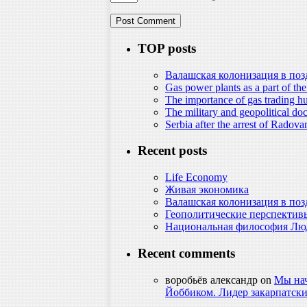
TOP posts
Валашская колонизация в поз
Gas power plants as a part of th
The importance of gas trading hu
The military and geopolitical doc
Serbia after the arrest of Radov
Recent posts
Life Economy
Живая экономика
Валашская колонизация в поз
Геополитические перспектив
Национальная философия Люд
Recent comments
воробьёв александр
on
Мы нач
Йоббиком. Лидер закарпатски