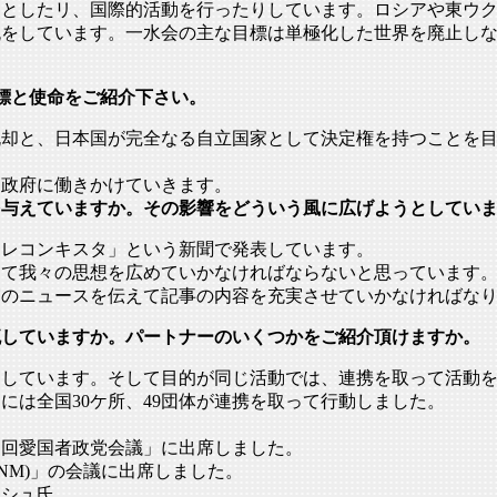
うとしたリ、国際的活動を行ったりしています。ロシアや東ウ
流をしています。一水会の主な目標は単極化した世界を廃止し
んの目標と使命をご紹介下さい。
脱却と、
日本国が完全なる自立国家として決定権を持つことを
て政府に働きかけていきます。
を与えていますか。その影響をどういう風に広げようとしてい
「レコンキスタ」
という新聞で発表しています。
して我々の思想を広めていかなければ
ならないと思っています
実のニュースを伝えて記事の
内容を充実させていかなければな
流していますか。パートナーのいくつかをご紹介頂けますか。
をしています。
そして目的が同じ活動では、連携を取って活動
には全国30ケ所、
49団体が連携を取って行動しました。
４回愛国者政党会議」
に出席しました。
NM)」
の会議に出席しました。
ッシュ氏