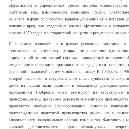
эффективной в определенных сферах системы хозяйствования
ощутимый вред национальной экономике России. Отсутствие
рецептов, наряду со слабостью каналов донесения этих взглядов д
меньший вред, чем следование вполне эффективной в условия
кризиса 1970 годов монетаристской концепции регулирования экон
И в рамках плановой, и в рамках рыночной экономики в 
феноменальные результаты, которые не позволяют однозначн
определенной экономической системы в конкретный исторический
недрах идеологического противостояния двадцатого столетия 
рыночной и плановой систем хозяйствования Дж.К. Гэлбрейта (190
которой позволяют в содержательном плане существенно сократ
целях на первый план различия в механизмах функционирова
наблюдениям Гэлбрейта живо реагируют на структурные и
происходящие под давлением разрастания масштабов производств
проявляется свободное ценообразование, рыночная конкур
подтвержденные практикой преимущества рынка, но в рамка
закономерности кардинальным образом изменяются. Фактически, м
реальной действительности широко используемых в теорети