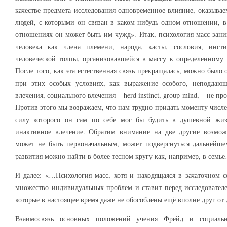
качестве предмета исследования одновременное влияние, оказыва
людей, с которыми он связан в каком-нибудь одном отношении, в
отношениях он может быть им чужд». Итак, психология масс зани
человека как члена племени, народа, касты, сословия, инст
человеческой толпы, организовавшейся в массу к определенному
После того, как эта естественная связь прекращалась, можно было
при этих особых условиях, как выражение особого, неподдаю
влечения, социального влечения – herd instinct, group mind, – не п
Против этого мы возражаем, что нам трудно придать моменту числе
силу которого он сам по себе мог бы будить в душевной жиз
инактивное влечение. Обратим внимание на две другие возмож
может не быть первоначальным, может подвергнуться дальнейш
развития можно найти в более тесном кругу как, например, в сем
И далее: «…Психология масс, хотя и находящаяся в зачаточном 
множество индивидуальных проблем и ставит перед исследовател
которые в настоящее время даже не обособлены ещё вполне друг о
Взаимосвязь основных положений учения Фрейд и социальн