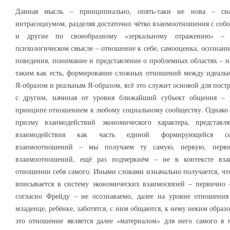
Данная мысль – принципиально, опять-таки не нова – сна
интрасоциумом, разделяя достаточно чётко взаимоотношения с собо
и другие по своеобразному «зеркальному отражению» –
психологическом смысле – отношение к себе, самооценка, осознан
поведения, понимание и представление о проблемных областях – н
таким как есть, формирование сложных отношений между идеаль
Я-образом и реальным Я-образом, всё это служит основой для пос
с другим, начиная от уровня ближайший субъект общения – 
принципе отношением к любому социальному сообществу. Однако р
призму взаимодействий экономического характера, представ
взаимодействия как часть единой формирующейся сетк
взаимоотношений – мы получаем ту самую, первую, перви
взаимоотношений, ещё раз подчеркнём – не в контексте вз
отношении себя самого. Иными словами изначально получается, чт
вписывается в систему экономических взаимосвязей – первично 
согласно Фрейду – не осознаваемо, далее на уровне отношени
младенце, ребёнке, заботятся, с ним общаются, к нему неким образо
это отношение является далее «материалом» для него самого в 