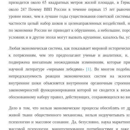
приходится около 65 квадратных метров жилой площади, в Герма
около 24? Почему ВВП России в течение первых 15 лет рыночн
уровне ниже, чем в лучшие годы существования советской системы
частности целый набор шоков и целенаправленных воздействий, н
по экономике России не приводит к обрушению, а небольшие, пор
условиях и в другие эпохи могут вызвать крушение, казалось бы, у
Любая экономическая система, как показывает мировой историческ
к потрясениям, чем это предполагают ученые и аналитики, и,
подвержена внезапным неожиданным изменениям, которые при
научной литературе «черными лебедями»
[1]
. Во многом подобн
непредсказуемость реакции экономических систем на экзог
внутренние шоки объясняется внутренним органичным строение
закономерностей функционирования которой не сводится к весь
обоснованному набору правил, действующих, сохраняющихся во в
Дело в том, что нельзя экономические процессы обособлять от 
живой ткани общественного механизма, нельзя недоучитывать и
психологию и массовое сознание. Да, безусловно, наука маркетин
массовой психологии, манипулировании потребностями и даж