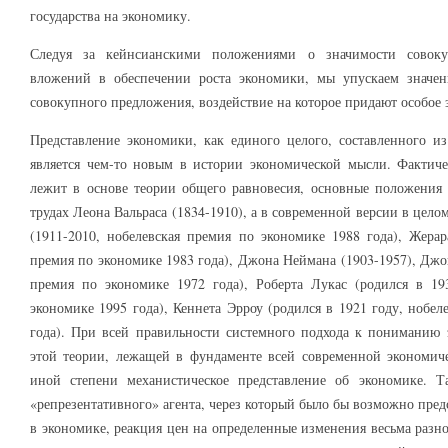
государства на экономику.
Следуя за кейнсианскими положениями о значимости совоку
вложений в обеспечении роста экономики, мы упускаем значен
совокупного предложения, воздействие на которое придают особое 
Представление экономики, как единого целого, составленного и
является чем-то новым в истории экономической мысли. Фактиче
лежит в основе теории общего равновесия, основные положения 
трудах Леона Вальраса (1834-1910), а в современной версии в цел
(1911-2010, нобелевская премия по экономике 1988 года), Жерар
премия по экономике 1983 года), Джона Неймана (1903-1957), Джо
премия по экономике 1972 года), Роберта Лукас (родился в 19
экономике 1995 года), Кеннета Эрроу (родился в 1921 году, нобе
года). При всей правильности системного подхода к пониманию 
этой теории, лежащей в фундаменте всей современной экономиче
иной степени механистическое представление об экономике. Т
«репрезентативного» агента, через который было бы возможно пред
в экономике, реакция цен на определенные изменения весьма разн