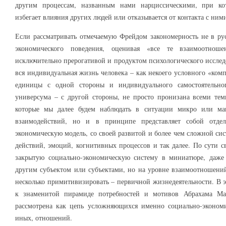
другим процессам, названным нами нарциссическими, при ко
избегает влияния других людей или отказывается от контакта с ни
Если рассматривать отмечаемую Фрейдом закономерность не в рус
экономического поведения, оценивая «все те взаимоотнош
исключительно прерогативой и продуктом психологического исслед
вся индивидуальная жизнь человека – как некоего условного «ком
единицы с одной стороны и индивидуального самостоятельно
универсума – с другой стороны, не просто пронизана всеми тем
которые мы далее будем наблюдать в ситуации микро или ма
взаимодействий, но и в принципе представляет собой отде
экономическую модель, со своей развитой и более чем сложной си
действий, эмоций, когнитивных процессов и так далее. По сути с
закрытую социально-экономическую систему в миниатюре, даже
другим субъектом или субъектами, но на уровне взаимоотношений
несколько примитивизировать – первичной жизнедеятельности. В э
к знаменитой пирамиде потребностей и мотивов Абрахама Ма
рассмотрена как цепь усложняющихся именно социально-экономи
иных, отношений.