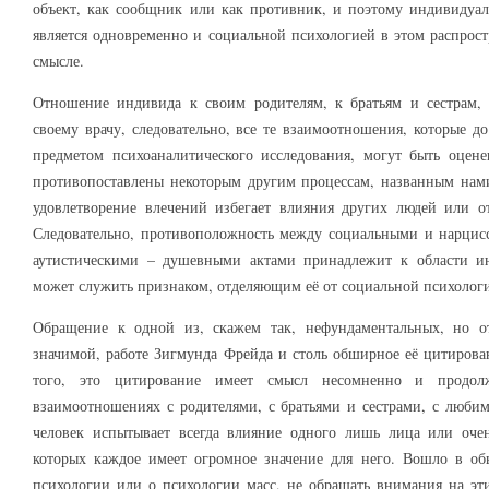
объект, как сообщник или как противник, и поэтому индивидуал
является одновременно и социальной психологией в этом распрос
смысле.
Отношение индивида к своим родителям, к братьям и сестрам,
своему врачу, следовательно, все те взаимоотношения, которые 
предметом психоаналитического исследования, могут быть оце
противопоставлены некоторым другим процессам, названным нам
удовлетворение влечений избегает влияния других людей или от
Следовательно, противоположность между социальными и нарцисс
аутистическими – душевными актами принадлежит к области и
может служить признаком, отделяющим её от социальной психоло
Обращение к одной из, скажем так, нефундаментальных, но о
значимой, работе Зигмунда Фрейда и столь обширное её цитирова
того, это цитирование имеет смысл несомненно и продо
взаимоотношениях с родителями, с братьями и сестрами, с люби
человек испытывает всегда влияние одного лишь лица или оче
которых каждое имеет огромное значение для него. Вошло в об
психологии или о психологии масс, не обращать внимания на эт