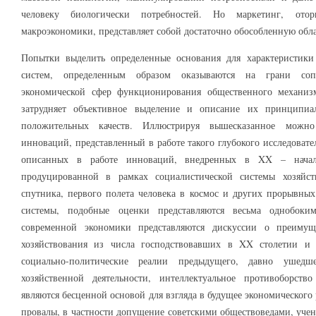
человеку биологически потребностей. Но маркетинг, от
макроэкономики, представляет собой достаточно обособленную обл
Попытки выделить определенные основания для характеристик
систем, определенным образом оказываются на грани соп
экономической сфер функционирования общественного механизм
затрудняет объективное выделение и описание их принципиа
положительных качеств. Иллюстрируя вышесказанное можн
инноваций, представленный в работе такого глубокого исследоват
описанных в работе инноваций, внедренных в XX – нача
продуцированной в рамках социалистической системы хозяйс
спутника, первого полета человека в космос и других прорывны
системы, подобные оценки представляются весьма однобок
современной экономики представляются дискуссии о преиму
хозяйствования из числа господствовавших в XX столетии и
социально-политические реалии предыдущего, давно ушедш
хозяйственной деятельности, интеллектуальное противоборств
являются бесценной основой для взгляда в будущее экономическог
провалы, в частности допущение советскими обществоведами, уче