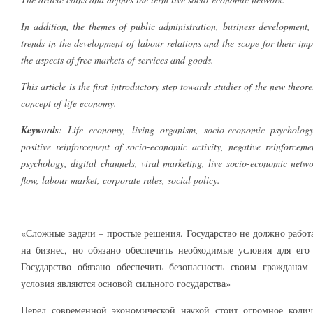
In addition, the themes of public administration, business developmen
trends in the development of labour relations and the scope for their im
the aspects of free markets of services and goods.
This article is the first introductory step towards studies of the new theo
concept of life economy.
Keywords
: Life economy, living organism, socio-economic psychology
positive reinforcement of socio-economic activity, negative reinforceme
psychology, digital channels, viral marketing, live socio-economic networ
flow, labour market, corporate rules, social policy.
«Сложные задачи – простые решения. Государство не должно работа
на бизнес, но обязано обеспечить необходимые условия для его
Государство обязано обеспечить безопасность своим гражданам
условия являются основой сильного государства»
Перед современной экономической наукой стоит огромное колич