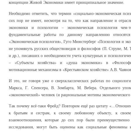
концепции Живой Экономики имеет принципиальное значение.
Необходимо отметить, что термин «социально-экономическая пси
сих пор не имеет, несмотря на то, что как направление и отрасл
экономики и психологии – экономическая психология чем-
фундаментальные работы по данному направлению относятс
«Экономическая психология», Гуго Мюнстерберг «Психология и эко
не упомянуть русских обществоведов и философов (П. Струве, М. 
и др.), писавших о необходимости учета культурных и психологиче
– «Субъекты хозяйства» и «душа экономики» в «Философии
мотивационные механизмы в «Крестьянском хозяйстве» А.В. Чаянова
И это, не говоря уже о сверхклассических работах по социолог
Маркса, Г. Спенсера, В. Зомбарта, М. Вебера. Отдельного упо
«экономический» человек (и рациональные мотивы экономического
Так почему всё-таки Фрейд? Повторим ещё раз цитату «…Отношен
к братьям и сестрам, к своему любовному объекту, к своему
взаимоотношения, которые до сих пор были преимущественно 
исследования, могут быть оценены как социальные феномены 