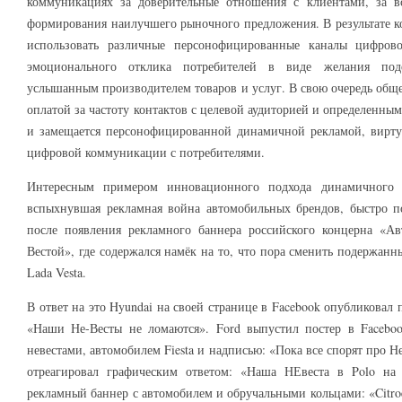
коммуникациях за доверительные отношения с клиентами, за в
формирования наилучшего рыночного предложения. В результате 
использовать различные персонофицированные каналы цифрово
эмоционального отклика потребителей в виде желания под
услышанным производителем товаров и услуг. В свою очередь обще
оплатой за частоту контактов с целевой аудиторией и определенны
и замещается персонофицированной динамичной рекламой, вирту
цифровой коммуникации с потребителями.
Интересным примером инновационного подхода динамичного ц
вспыхнувшая рекламная война автомобильных брендов, быстро по
после появления рекламного баннера российского концерна «А
Вестой», где содержался намёк на то, что пора сменить подержан
Lada Vesta.
В ответ на это Hyundai на своей странице в Facebook опубликовал 
«Наши Не-Весты не ломаются». Ford выпустил постер в Faceboo
невестами, автомобилем Fiesta и надписью: «Пока все спорят про Нев
отреагировал графическим ответом: «Наша НЕвеста в Polo на в
рекламный баннер с автомобилем и обручальными кольцами: «Citro