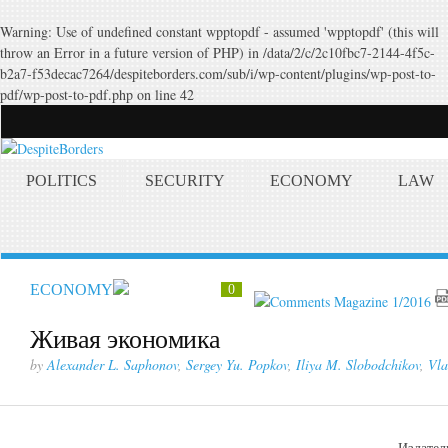
Warning
: Use of undefined constant wpptopdf - assumed 'wpptopdf' (this will
throw an Error in a future version of PHP) in
/data/2/c/2c10fbc7-2144-4f5c-
b2a7-f53decac7264/despiteborders.com/sub/i/wp-content/plugins/wp-post-to-
pdf/wp-post-to-pdf.php
on line
42
POLITICS
SECURITY
ECONOMY
LAW
ECONOMY
0
Magazine 1/2016
Живая экономика
by
Alexander L. Saphonov
,
Sergey Yu. Popkov
,
Iliya M. Slobodchikov
,
Vla
Издател