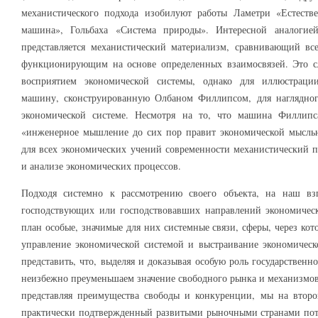
механистического подхода изобилуют работы Ламетри «Естеств
машина», Гольбаха «Система природы». Интересной аналогие
представляется механистический материализм, сравнивающий вс
функционирующим на основе определенных взаимосвязей. Это с
восприятием экономической системы, однако для иллюстрац
машину, сконструированную Олбаном Филлипсом, для наглядног
экономической системе. Несмотря на то, что машина Филлипса
«инженерное мышление до сих пор правит экономической мысл
для всех экономических учений современности механистический 
и анализе экономических процессов.
Подходя системно к рассмотрению своего объекта, на наш взг
господствующих или господствовавших направлений экономичес
план особые, значимые для них системные связи, сферы, через ко
управление экономической системой и выстраивание экономиче
представить, что, выделяя и доказывая особую роль государствен
неизбежно преуменьшаем значение свободного рынка и механизмов 
представляя преимущества свободы и конкуренции, мы на второ
практически подтвержденный развитыми рыночными странами пот