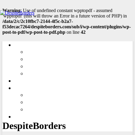
Warning
: Use of undefined constant wpptopdf - assumed
'wpptopdf' (this will throw an Error in a future version of PHP) in
/data/2/c/2c10fbc7-2144-4f5c-b2a7-
f53decac7264/despiteborders.com/sub/i/wp-content/plugins/wp-
post-to-pdf/wp-post-to-pdf.php
on line
42
LINKS
CENTRAL EUROPE
SOUTH EASTERN EUROPE
EASTERN EUROPE
SOUTH CAUCASUS
ADD ARTICLE
ABOUT US
ABOUT PROJECT
THE EDITORIAL OFFICE
CONTACT
SLOVENČINA
DespiteBorders