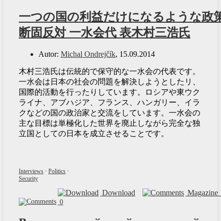
一つの国の利益だけになるような政
断固反対 一水会代 表木村三浩氏
Autor:
Michal Ondrejčík
, 15.09.2014
木村三浩氏は伝統的で保守的な一水会の代表です。
一水会は日本の社会の問題を解決しようとしたリ、
国際的活動を行ったりしています。ロシアや東ウク
ライナ、アブハジア、フランス、ハンガリー、イラ
クなどの国の政治家と交流をしています。一水会の
主な目標は単極化した世界を廃止しながら完全な独
立国としての日本を成立させることです。
Interviews
·
Politics
·
Security
Download
Magazine 
0