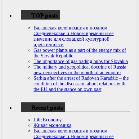
TOP posts
Валашская колонизация в позднем
Средневековье и Новом времени и ее
значение для словацкой культурной
идентичности
Gas power plants as a part of the energy mix of
the Slovak Republic
The importance of gas trading hubs for Slovakia
The military and geopolitical doctrine of Russia:
new perspectives or the rebirth of an empire?
Serbia after the arrest of Radovan Karadžić – the
condition of the discussion about relations with
the EU and the stance on own past
Recent posts
Life Economy
Живая экономика
Валашская колонизация в позднем
Средневековье и Новом времени и ее