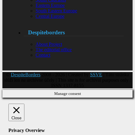
Eastern Europe
South Eastern Europe
Central Europe
Despiteborders
About Project
The editorial office
Contact
©
DespiteBorders
2008 - 2026 | Created by
SSVE
| Táto stránka
slúži len na archívne účely | This site is for archival purposes only |
ISSN 1337-8155
Manage consent
Close
Privacy Overview