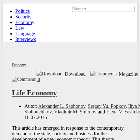
Politics
Security
Economy
Law
Language
Interviews
Economy
Download
Magazine 
0
Life Economy
Autor:
Alexander L. Saphonov
,
Sergey Yu. Popkov
,
Iliya 
Slobodchikov
,
Vladimir M. Smirnov
and
Elena V. Yastreb
16.07.2016
This article has emerged in response to the contemporary
demand of the state, society and business for the
development of a new economic theory. This theory