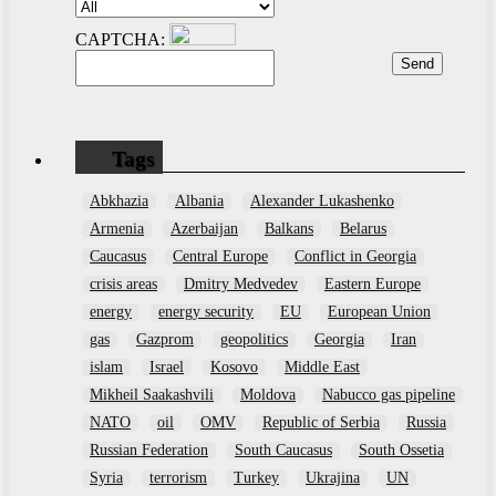
CAPTCHA:
Tags
Abkhazia
Albania
Alexander Lukashenko
Armenia
Azerbaijan
Balkans
Belarus
Caucasus
Central Europe
Conflict in Georgia
crisis areas
Dmitry Medvedev
Eastern Europe
energy
energy security
EU
European Union
gas
Gazprom
geopolitics
Georgia
Iran
islam
Israel
Kosovo
Middle East
Mikheil Saakashvili
Moldova
Nabucco gas pipeline
NATO
oil
OMV
Republic of Serbia
Russia
Russian Federation
South Caucasus
South Ossetia
Syria
terrorism
Turkey
Ukrajina
UN