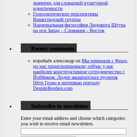
значение для словацкой культурной
идентичности
Геополитические перспективы
Вишеградской группы
Национальная философия Людовита Штура
на оси Запад – Словакия – Восток
Recent comments
воробьёв александр
on
Мы начинали с Фицо,
но нас проигнорировали; сейчас у нас
наиболее конструктивное сотрудничество с
Йоббиком. Лидер закарпатских русинов
Пётр Гецко в интервью порталу
DespiteBorders.com
Subscribe to newsletter
Enter your email address and choose which categories
you wish to receive email newsletters.