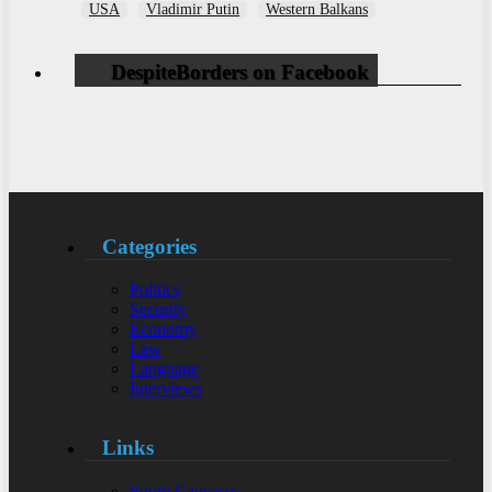
USA
Vladimir Putin
Western Balkans
DespiteBorders on Facebook
Categories
Politics
Security
Economy
Law
Language
Interviews
Links
South Caucasus